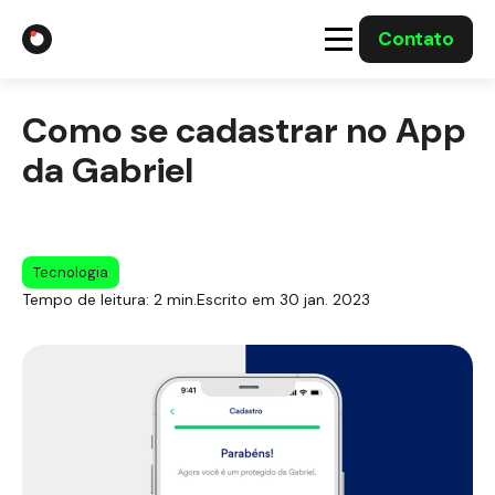
Contato
A Gabriel
Como se cadastrar no App
Soluções
da Gabriel
Integrações com o Governo
Tecnologia
Casos Solucionados
Tempo de leitura: 2 min.
Escrito em 30 jan. 2023
Mídia