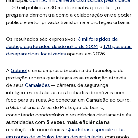
municipal.
Com 50 mil câmeras distribuídas pela cidade
— 20 mil públicas e 30 mil da iniciativa privada —, o
programa demonstra como a colaboração entre poder
público e setor privado transforma a proteção urbana.
Os resultados são expressivos:
3 mil foragidos da
Justiça capturados desde julho de 2024
e
179 pessoas
desaparecidas localizadas
apenas em 2026.
A
Gabriel
é uma empresa brasileira de tecnologia de
proteção urbana que integra essa revolução através
de seus
Camaleões
— câmeras de segurança
inteligentes instaladas nas fachadas de imóveis com
foco para as ruas. Ao conectar um Camaleão ao outro,
a Gabriel cria a Área de Proteção do bairro,
conectando condomínios e residências diretamente às
autoridades com
5 vezes mais eficiência
na
resolução de ocorrências.
Quadrilhas especializadas
em roubo de veículos foram desarticuladas
com apoio