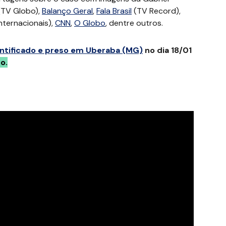
TV Globo),
Balanço Geral
,
Fala Brasil
(TV Record),
internacionais),
CNN
,
O Globo
, dentre outros.
entificado e preso em Uberaba (MG)
no dia 18/01
o.