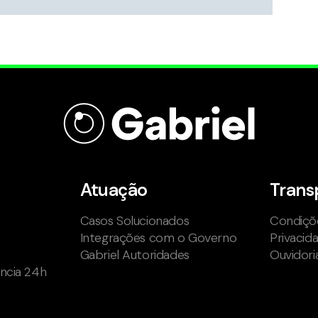
Atuação
Trans
Casos Solucionados
Condiçõe
Integrações com o Governo
Privacid
Gabriel Autoridades
Ouvidori
ência 24h