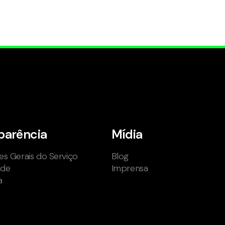
parência
Mídia
s Gerais do Serviço
Blog
ade
Imprensa
a