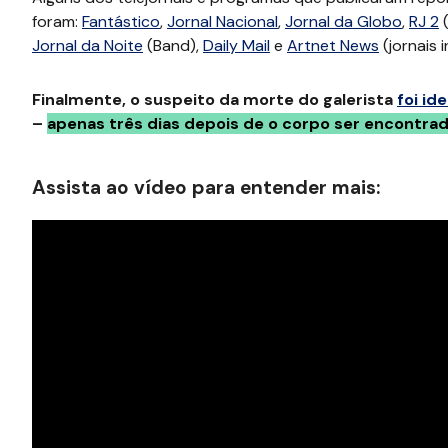
foram:
Fantástico
,
Jornal Nacional
,
Jornal da Globo
,
RJ 2
(
Jornal da Noite
(Band),
Daily Mail
e
Artnet News
(jornais 
Finalmente, o suspeito da morte do galerista
foi id
–
apenas três dias depois de o corpo ser encontrad
Assista ao vídeo para entender mais: