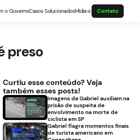
om o Governo
Casos Solucionados
Mídia
Contato
é preso
Curtiu esse conteúdo? Veja
também esses posts!
Imagens da Gabriel auxiliam na
prisão de suspeita de
envolvimento na morte de
ciclista em SP
Gabriel flagra momentos finais
de turista americano em
Copacabana