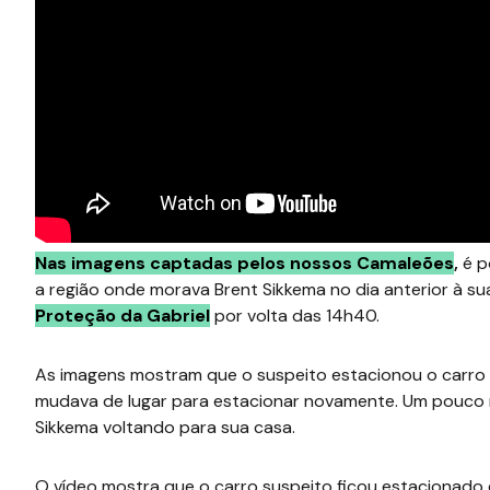
Nas imagens captadas pelos nossos Camaleões
,
é p
a região onde morava Brent Sikkema no dia anterior à su
Proteção da Gabriel
por volta das 14h40.
As imagens mostram que o suspeito estacionou o carro 
mudava de lugar para estacionar novamente. Um pouco m
Sikkema voltando para sua casa.
O vídeo mostra que o carro suspeito ficou estacionado e