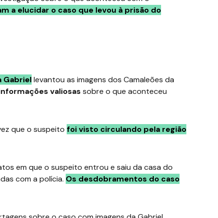
m a elucidar o caso que levou à prisão do
a Gabriel
levantou as imagens dos Camaleões da
informações valiosas
sobre o que aconteceu
vez que o suspeito
foi visto circulando pela região
os em que o suspeito entrou e saiu da casa do
das com a polícia.
Os desdobramentos do caso
ortagens sobre o caso com imagens da Gabriel