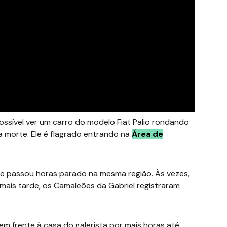
ossível ver um carro do modelo Fiat Palio rondando
a morte. Ele é flagrado entrando na
Área de
e passou horas parado na mesma região. Às vezes,
ais tarde, os Camaleões da Gabriel registraram
m frente à casa do galerista por mais horas até