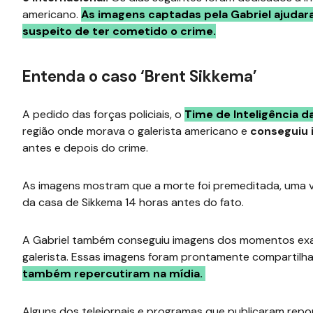
americano.
As imagens captadas pela Gabriel ajudara
suspeito de ter cometido o crime.
Entenda o caso ‘Brent Sikkema’
A pedido das forças policiais, o
Time de Inteligência d
região onde morava o galerista americano e
conseguiu 
antes e depois do crime.
As imagens mostram que a morte foi premeditada, uma 
da casa de Sikkema 14 horas antes do fato.
A Gabriel também conseguiu imagens dos momentos exat
galerista. Essas imagens foram prontamente compartilha
também repercutiram na mídia.
Alguns dos telejornais e programas que publicaram rep