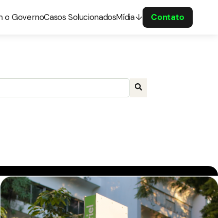
m o Governo
Casos Solucionados
Mídia
Contato
a com recurso de sugestão automática incluído.