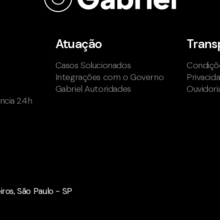
Atuação
Trans
Casos Solucionados
Condiçõe
Integrações com o Governo
Privacid
Gabriel Autoridades
Ouvidori
ência 24h
eiros, São Paulo - SP