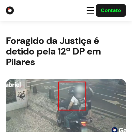
Contato
A Gabriel
Foragido da Justiça é
Soluções
detido pela 12ª DP em
Integrações com o Governo
Pilares
Casos Solucionados
Mídia