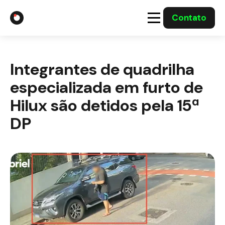
Contato
A Gabriel
Integrantes de quadrilha
Soluções
especializada em furto de
Integrações com o Governo
Hilux são detidos pela 15ª
DP
Casos Solucionados
Mídia