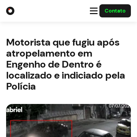
Contato
A Gabriel
Motorista que fugiu após
Soluções
atropelamento em
Integrações com o Governo
Engenho de Dentro é
localizado e indiciado pela
Casos Solucionados
Polícia
Mídia