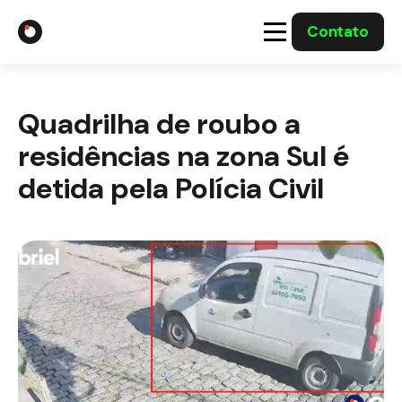
Contato
A Gabriel
Quadrilha de roubo a
Soluções
residências na zona Sul é
Integrações com o Governo
detida pela Polícia Civil
Casos Solucionados
Mídia