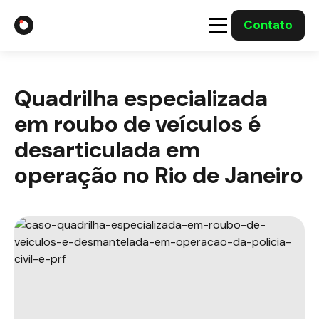
Contato
A Gabriel
Quadrilha especializada
Soluções
em roubo de veículos é
Integrações com o Governo
desarticulada em
operação no Rio de Janeiro
Casos Solucionados
Mídia