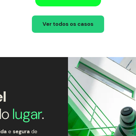
Ver todos os casos
l
do
lugar
.
ida
e
segura
de