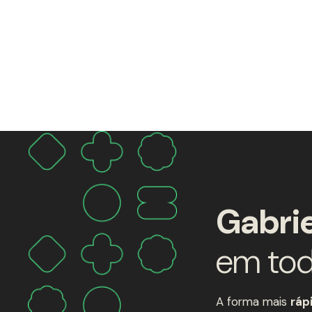
Gabrie
em to
A forma mais
ráp