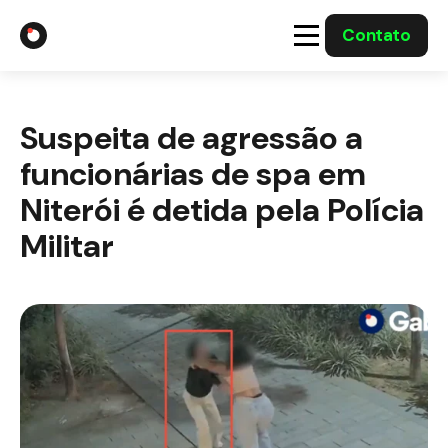
Contato
A Gabriel
Suspeita de agressão a
Soluções
funcionárias de spa em
Integrações com o Governo
Niterói é detida pela Polícia
Militar
Casos Solucionados
Mídia