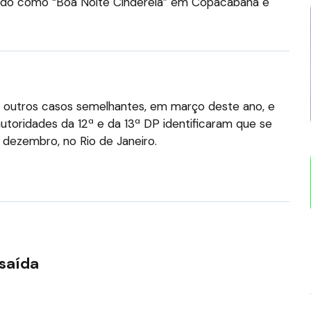
ecido como “Boa Noite Cinderela” em Copacabana e
de outros casos semelhantes, em março deste ano, e
toridades da 12ª e da 13ª DP identificaram que se
 dezembro, no Rio de Janeiro.
saída