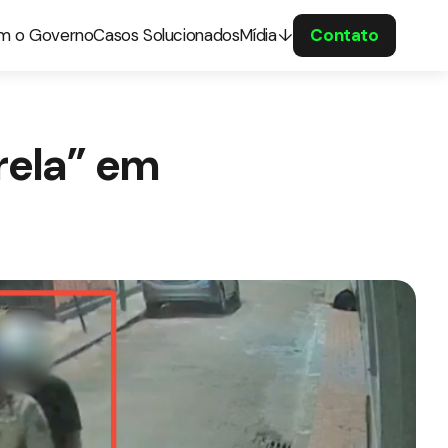
om o Governo
Casos Solucionados
Mídia
Contato
rela” em