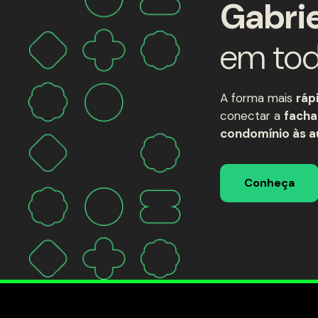
Gabrie
em to
A forma mais
ráp
conectar a
facha
condomínio às a
Conheça