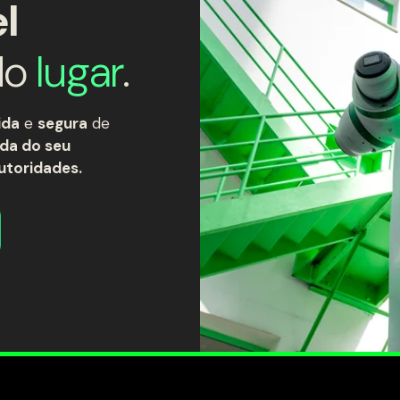
l
do
lugar
.
ida
e
segura
de
da do seu
utoridades.