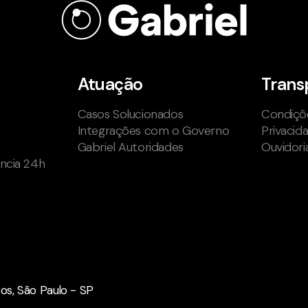
Atuação
Trans
Casos Solucionados
Condiçõe
Integrações com o Governo
Privacid
Gabriel Autoridades
Ouvidori
ência 24h
iros, São Paulo - SP