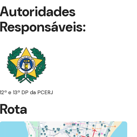
Autoridades
Responsáveis:
12ª e 13ª DP da PCERJ
Rota