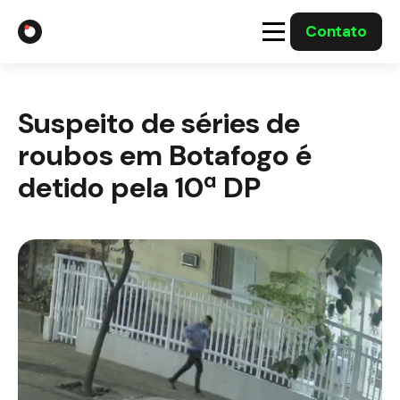
Contato
A Gabriel
Suspeito de séries de
Soluções
roubos em Botafogo é
Integrações com o Governo
detido pela 10ª DP
Casos Solucionados
Mídia