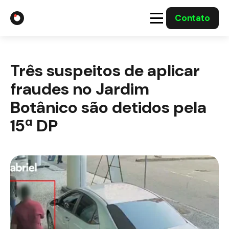
Contato
A Gabriel
Três suspeitos de aplicar
Soluções
fraudes no Jardim
Integrações com o Governo
Botânico são detidos pela
15ª DP
Casos Solucionados
Mídia