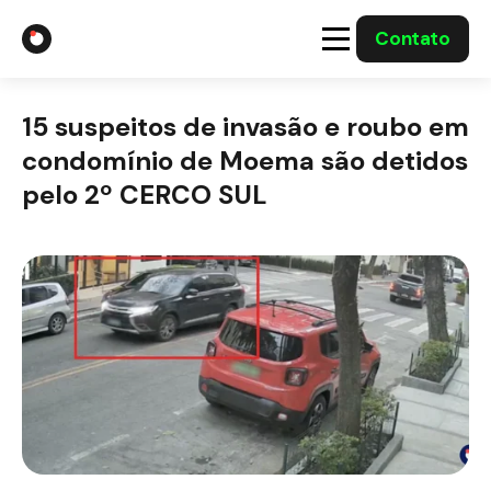
Contato
A Gabriel
15 suspeitos de invasão e roubo em
Soluções
condomínio de Moema são detidos
pelo 2º CERCO SUL
Integrações com o Governo
Casos Solucionados
Mídia