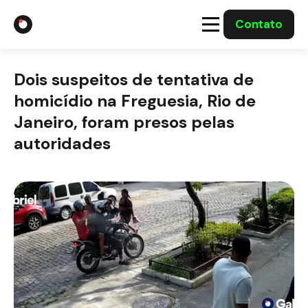
Contato
A Gabriel
Dois suspeitos de tentativa de
Soluções
homicídio na Freguesia, Rio de
Janeiro, foram presos pelas
Integrações com o Governo
autoridades
Casos Solucionados
Mídia