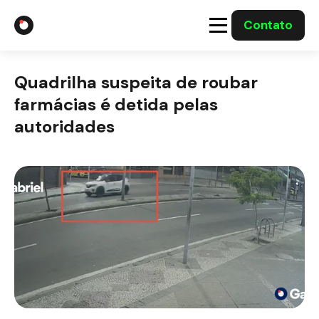
Contato
A Gabriel
Quadrilha suspeita de roubar
Soluções
farmácias é detida pelas
autoridades
Integrações com o Governo
Casos Solucionados
Mídia