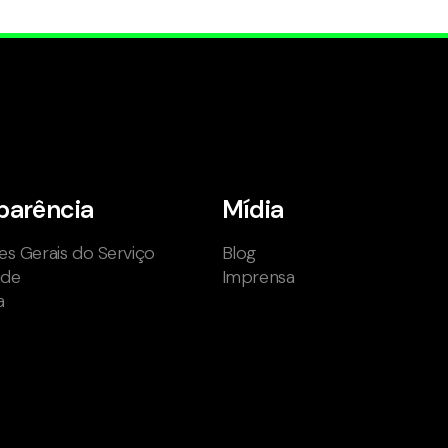
parência
Mídia
s Gerais do Serviço
Blog
ade
Imprensa
a