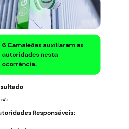
6 Camaleões auxiliaram as
autoridades nesta
ocorrência.
esultado
risão
toridades Responsáveis: