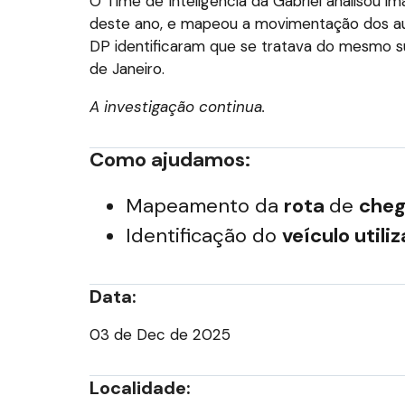
O Time de Inteligência da Gabriel analisou 
deste ano, e mapeou a movimentação dos auto
DP identificaram que se tratava do mesmo su
de Janeiro.
A investigação continua.
Como ajudamos:
Mapeamento da
rota
de
che
Identificação do
veículo utili
Data:
03 de Dec de 2025
Localidade: