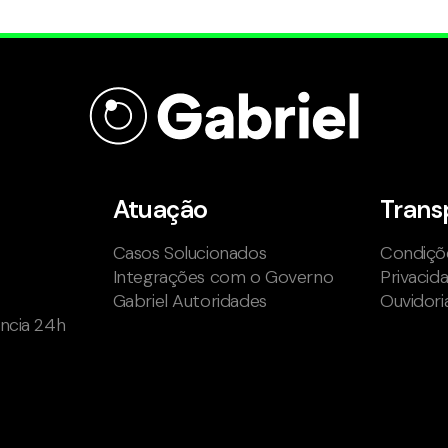
Atuação
Trans
Casos Solucionados
Condiçõe
Integrações com o Governo
Privacid
Gabriel Autoridades
Ouvidori
ência 24h