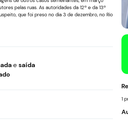
imagens de outros casos semelhantes, em março
res pelas ruas. As autoridades da 12ª e da 13ª
speito, que foi preso no dia 3 de dezembro, no Rio
gada
e
saída
zado
R
1 p
Au