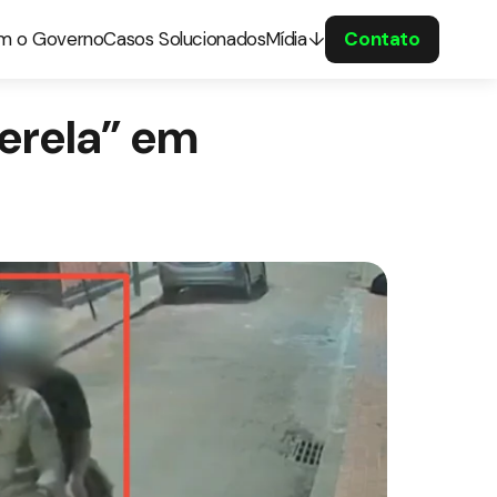
om o Governo
Casos Solucionados
Mídia
Contato
derela” em