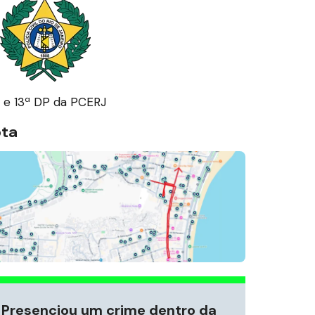
ª e 13ª DP da PCERJ
ota
Presenciou um crime dentro da