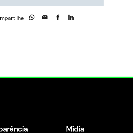
mpartilhe
parência
Mídia