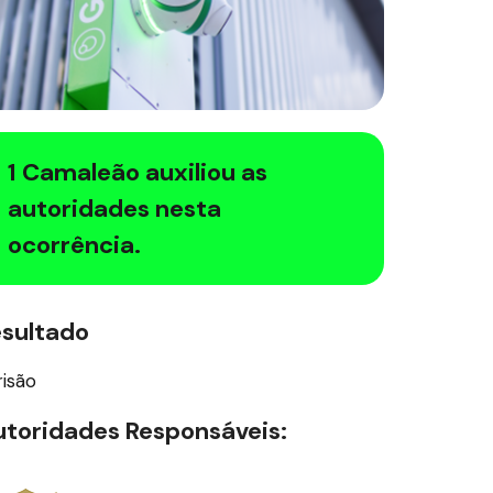
1 Camaleão auxiliou as
autoridades nesta
ocorrência.
esultado
risão
toridades Responsáveis: