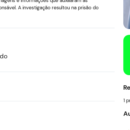
imagens e informações que auxiliaram as
onsável. A investigação resultou na prisão do
ado
R
1 p
Au