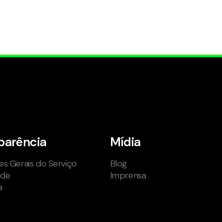
parência
Mídia
s Gerais do Serviço
Blog
ade
Imprensa
a