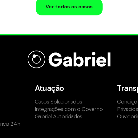
Ver todos os casos
Atuação
Trans
Casos Solucionados
Condiçõe
Integrações com o Governo
Privacid
Gabriel Autoridades
Ouvidori
ência 24h