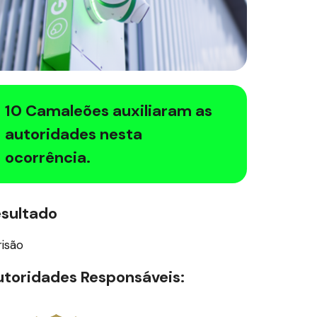
10 Camaleões auxiliaram as
autoridades nesta
ocorrência.
esultado
risão
toridades Responsáveis: