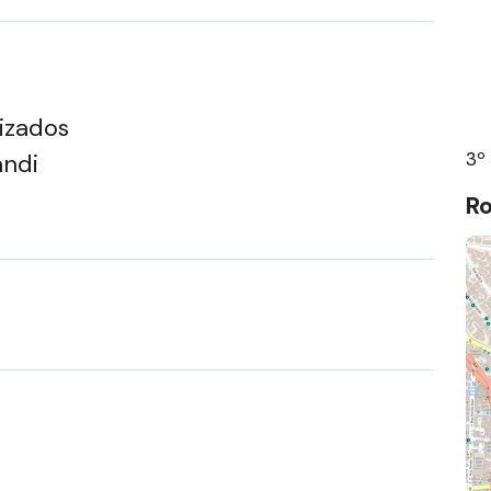
lizados
3º
andi
R