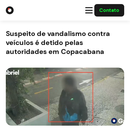
Contato
A Gabriel
Suspeito de vandalismo contra
Soluções
veículos é detido pelas
autoridades em Copacabana
Integrações com o Governo
Casos Solucionados
Mídia