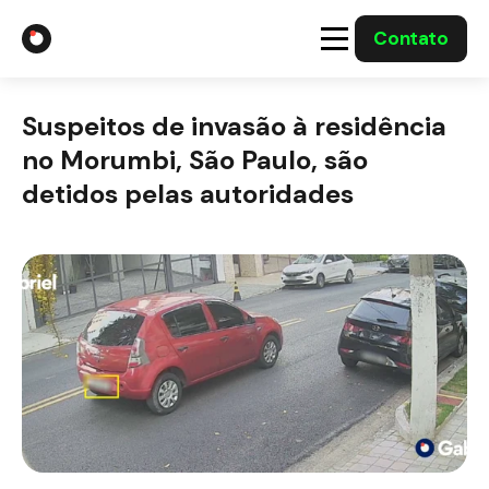
Contato
A Gabriel
Suspeitos de invasão à residência
Soluções
no Morumbi, São Paulo, são
detidos pelas autoridades
Integrações com o Governo
Casos Solucionados
Mídia