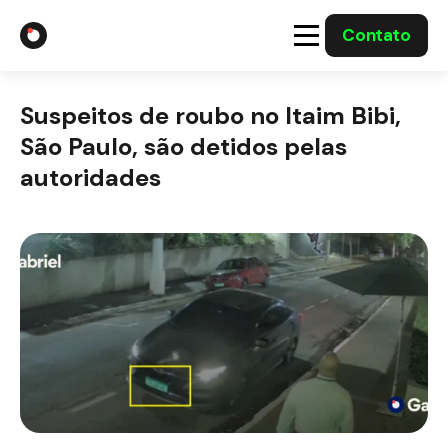
Contato
A Gabriel
Suspeitos de roubo no Itaim Bibi,
Soluções
São Paulo, são detidos pelas
autoridades
Integrações com o Governo
Casos Solucionados
Mídia