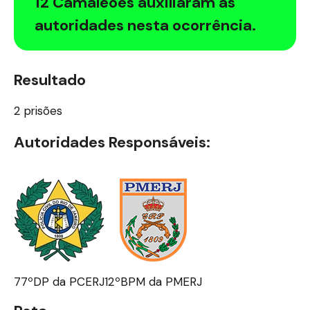
12 Camaleões auxiliaram as
autoridades nesta ocorrência.
Resultado
2 prisões
Autoridades Responsáveis:
77ºDP da PCERJ
12ºBPM da PMERJ