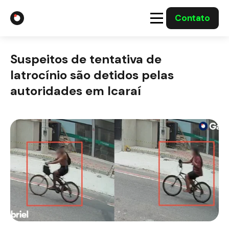
Contato
A Gabriel
Suspeitos de tentativa de
Soluções
latrocínio são detidos pelas
autoridades em Icaraí
Integrações com o Governo
Casos Solucionados
Mídia