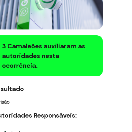
3 Camaleões auxiliaram as
autoridades nesta
ocorrência.
esultado
risão
toridades Responsáveis: