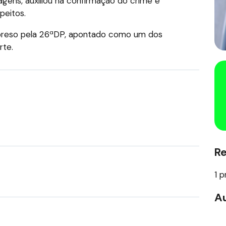
agens, auxiliou na confirmação do crime e
peitos.
 preso pela 26ªDP, apontado como um dos
rte.
R
1 p
Au