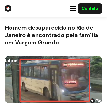
Contato
A Gabriel
Homem desaparecido no Rio de
Soluções
Janeiro é encontrado pela família
em Vargem Grande
Integrações com o Governo
Casos Solucionados
Mídia