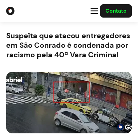
Contato
A Gabriel
Suspeita que atacou entregadores
Soluções
em São Conrado é condenada por
racismo pela 40ª Vara Criminal
Integrações com o Governo
Casos Solucionados
Mídia