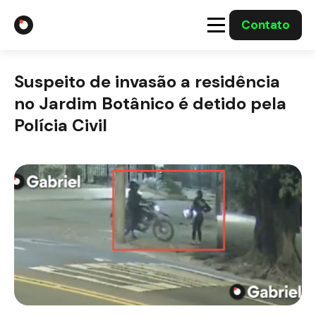
Contato
A Gabriel
Suspeito de invasão a residência
Soluções
no Jardim Botânico é detido pela
Polícia Civil
Integrações com o Governo
Casos Solucionados
Mídia