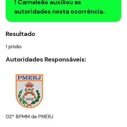
1 Camaleão auxiliou as
autoridades nesta ocorrência.
Resultado
1 prisão
Autoridades Responsáveis:
02º BPMM da PMERJ