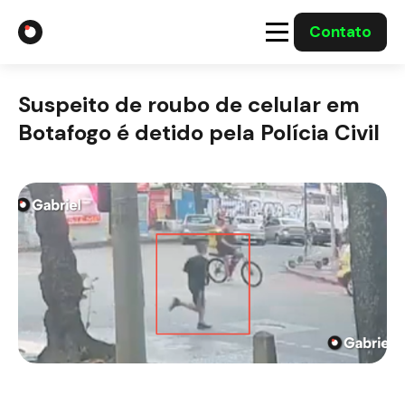
Contato
A Gabriel
Suspeito de roubo de celular em
Soluções
Botafogo é detido pela Polícia Civil
Integrações com o Governo
Casos Solucionados
Mídia