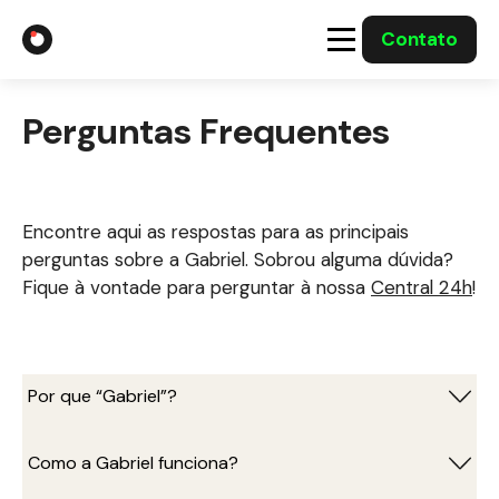
Contato
A Gabriel
Perguntas Frequentes
Soluções
Integrações com o Governo
Encontre aqui as respostas para as principais
perguntas sobre a Gabriel. Sobrou alguma dúvida?
Fique à vontade para perguntar à nossa
Central 24h
!
Casos Solucionados
Mídia
Por que “Gabriel”?
Como a Gabriel funciona?