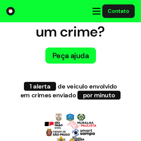
Foi vítima de
Contato
A Gabriel
um crime?
Soluções
Peça ajuda
Integrações com o Governo
Casos Solucionados
1 alerta
de veículo envolvido
em crimes enviado
por minuto
Mídia