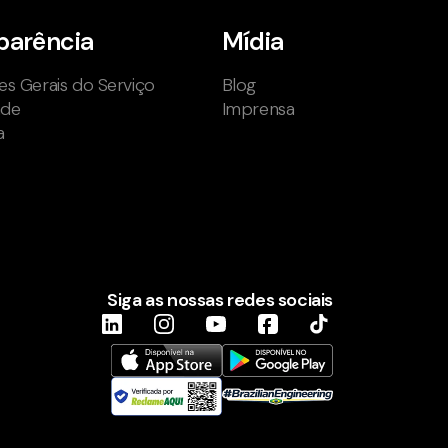
parência
Mídia
s Gerais do Serviço
Blog
ade
Imprensa
a
Siga as nossas redes sociais