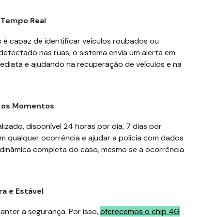
m Tempo Real
s é capaz de identificar veículos roubados ou
detectado nas ruas, o sistema envia um alerta em
ediata e ajudando na recuperação de veículos e na
s os Momentos
zado, disponível 24 horas por dia, 7 dias por
m qualquer ocorrência e ajudar a polícia com dados
a dinâmica completa do caso, mesmo se a ocorrência
a e Estável
nter a segurança. Por isso,
oferecemos o chip 4G