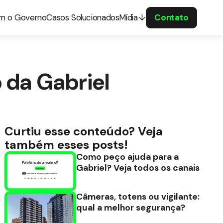
om o Governo
Casos Solucionados
Mídia
Contato
 da Gabriel
Curtiu esse conteúdo? Veja
também esses posts!
Como peço ajuda para a
Gabriel? Veja todos os canais
Câmeras, totens ou vigilante:
qual a melhor segurança?