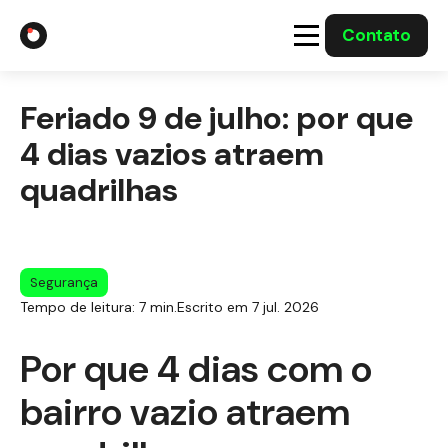
Contato
A Gabriel
Feriado 9 de julho: por que
Soluções
4 dias vazios atraem
quadrilhas
Integrações com o Governo
Casos Solucionados
Segurança
Tempo de leitura: 7 min.
Escrito em 7 jul. 2026
Mídia
Por que 4 dias com o
bairro vazio atraem