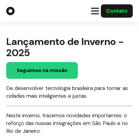
Contato
A Gabriel
Lançamento de Inverno -
Soluções
2025
Integrações com o Governo
Seguimos na missão
Casos Solucionados
De desenvolver tecnologia brasileira para tornar as
cidades mais inteligentes
e justas.
Mídia
Neste inverno, trazemos novidades importantes: o
reforço das nossas integrações em São Paulo e no
Rio de Janeiro.