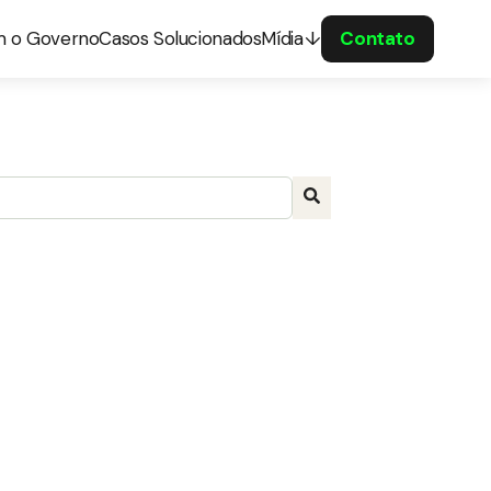
m o Governo
Casos Solucionados
Mídia
Contato
a com recurso de sugestão automática incluído.