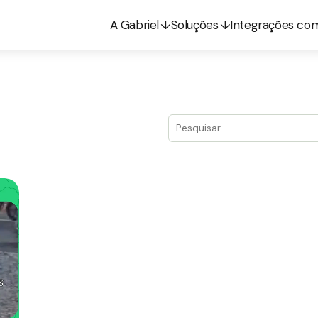
A Gabriel
Soluções
Integrações co
Este é um campo de pesquis