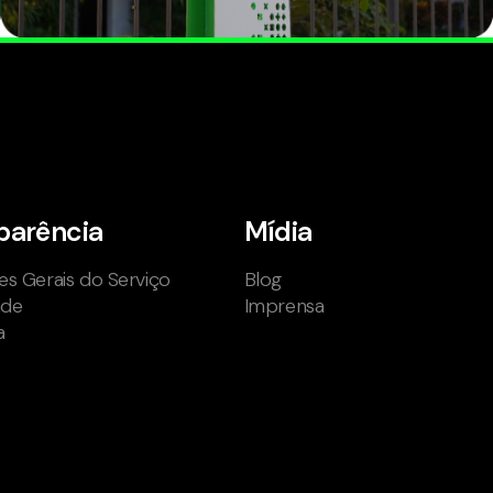
parência
Mídia
s Gerais do Serviço
Blog
ade
Imprensa
a