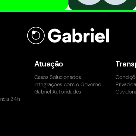
Atuação
Trans
Casos Solucionados
Condiçõe
Integrações com o Governo
Privacid
Gabriel Autoridades
Ouvidori
ência 24h