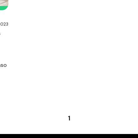
2023
s
aso
1