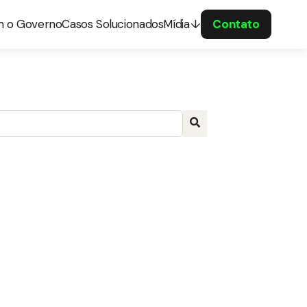
m o Governo
Casos Solucionados
Mídia
Contato
a com recurso de sugestão automática incluído.