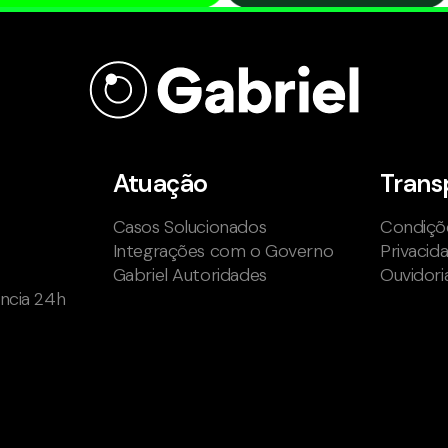
Atuação
Trans
Casos Solucionados
Condiçõe
Integrações com o Governo
Privacid
Gabriel Autoridades
Ouvidori
ência 24h