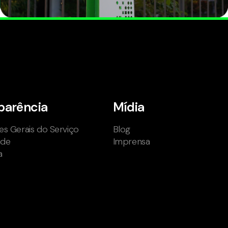
parência
Mídia
s Gerais do Serviço
Blog
ade
Imprensa
a