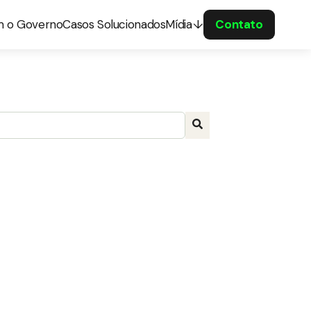
m o Governo
Casos Solucionados
Mídia
Contato
a com recurso de sugestão automática incluído.