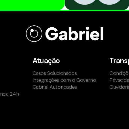
Atuação
Trans
Casos Solucionados
Condiçõe
Integrações com o Governo
Privacid
Gabriel Autoridades
Ouvidori
ência 24h