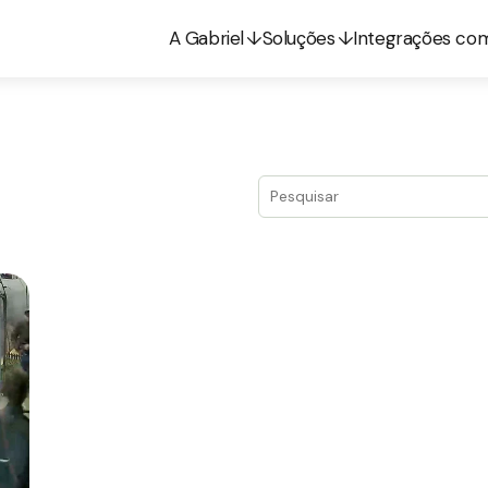
A Gabriel
Soluções
Integrações co
Este é um campo de pesquis