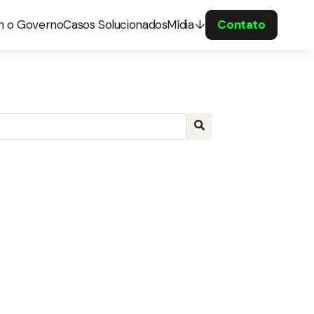
m o Governo
Casos Solucionados
Mídia
Contato
a com recurso de sugestão automática incluído.