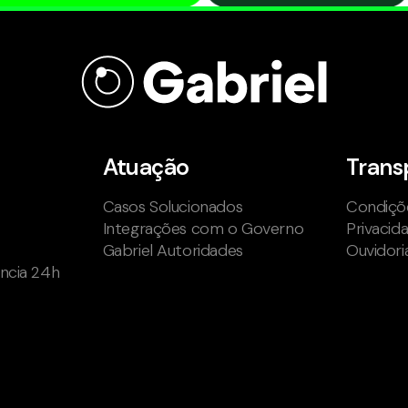
Atuação
Trans
Casos Solucionados
Condiçõe
Integrações com o Governo
Privacid
Gabriel Autoridades
Ouvidori
ência 24h