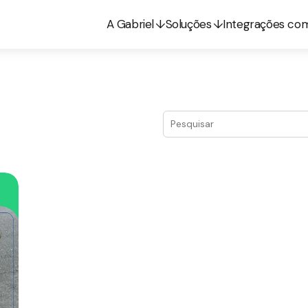
A Gabriel
Soluções
Integrações co
Este é um campo de pesquis