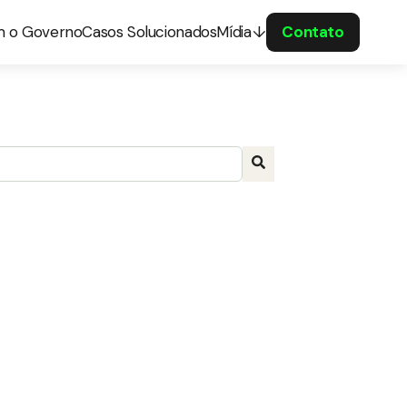
m o Governo
Casos Solucionados
Mídia
Contato
a com recurso de sugestão automática incluído.