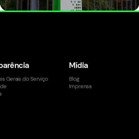
parência
Mídia
s Gerais do Serviço
Blog
ade
Imprensa
a