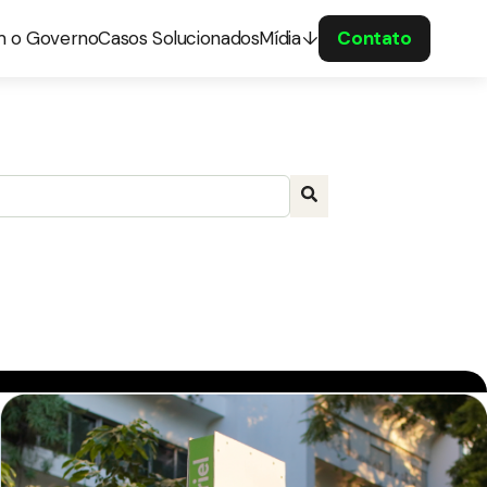
m o Governo
Casos Solucionados
Mídia
Contato
a com recurso de sugestão automática incluído.