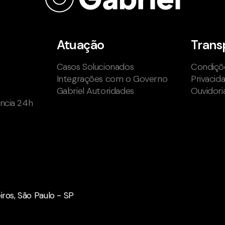
Atuação
Trans
Casos Solucionados
Condiçõe
Integrações com o Governo
Privacid
Gabriel Autoridades
Ouvidori
ência 24h
eiros, São Paulo - SP