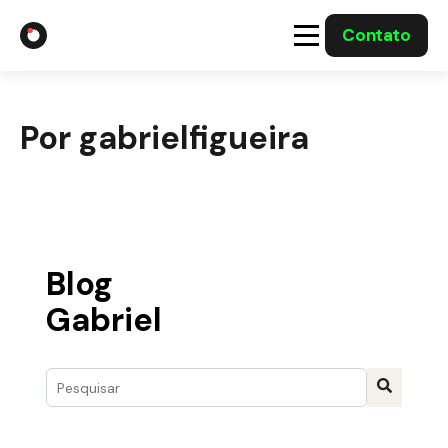
Contato
A Gabriel
Por gabrielfigueira
Soluções
Integrações com o Governo
Casos Solucionados
Blog
Gabriel
Mídia
Este é um campo de pesquisa com recurso de sugestão