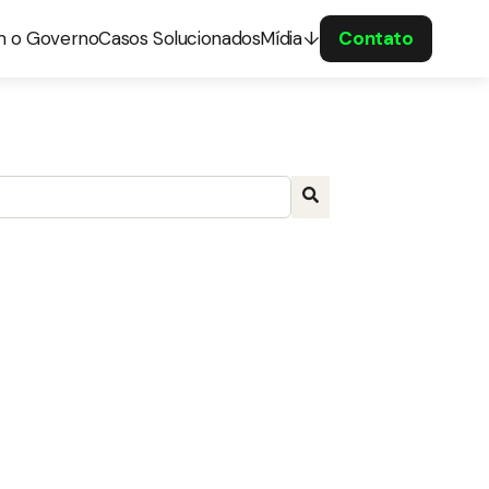
m o Governo
Casos Solucionados
Mídia
Contato
a com recurso de sugestão automática incluído.