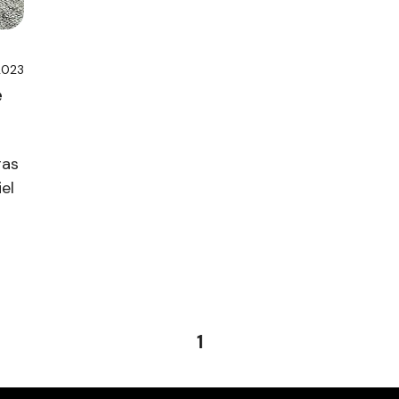
 2023
é
ras
iel
1