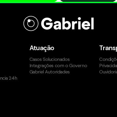
Atuação
Trans
Casos Solucionados
Condiçõe
Integrações com o Governo
Privacid
Gabriel Autoridades
Ouvidori
ência 24h