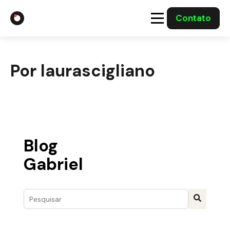
Contato
A Gabriel
Por laurascigliano
Soluções
Integrações com o Governo
Casos Solucionados
Blog
Gabriel
Mídia
Este é um campo de pesquisa com recurso de sugestão